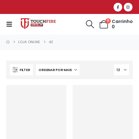
Carrinho
0
0
LOJA ONLINE
42
FILTER