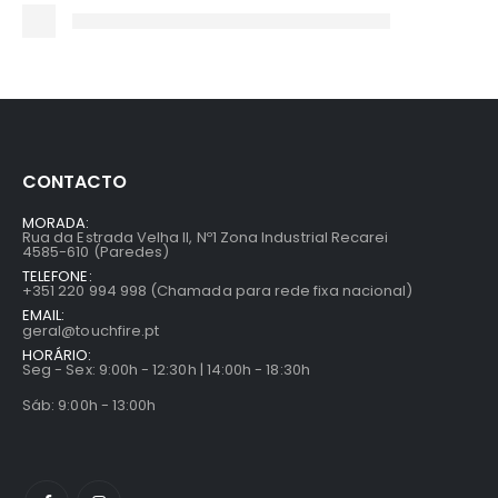
CONTACTO
MORADA:
Rua da Estrada Velha II, Nº1 Zona Industrial Recarei
4585-610 (Paredes)
TELEFONE:
+351 220 994 998 (Chamada para rede fixa nacional)
EMAIL:
geral@touchfire.pt
HORÁRIO:
Seg - Sex: 9:00h - 12:30h | 14:00h - 18:30h
Sáb: 9:00h - 13:00h