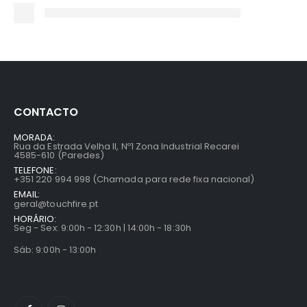
CONTACTO
MORADA:
Rua da Estrada Velha II, Nº1 Zona Industrial Recarei
4585-610 (Paredes)
TELEFONE:
+351 220 994 998 (Chamada para rede fixa nacional)
EMAIL:
geral@touchfire.pt
HORÁRIO:
Seg - Sex: 9:00h - 12:30h | 14:00h - 18:30h
Sáb: 9:00h - 13:00h