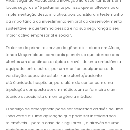
Aliás, segundo Macuacua, a inovação floresce, também, em
locais seguros e “é justamente por isso que enaltecemos a
implementação desta iniciativa, pois constitui um testemunho
da importância do investimento em prol do desenvolvimento
sustentável e que tem na pessoa e na sua segurança o seu
maior activo empresarial e social”.
Trata-se do primeiro serviço do gênero instalado em África,
tendo Moçambique como país pioneiro, e que oferece aos
utentes um atendimento rápido através de uma ambulância
equipada, entre outros, por um monitor; equipamento de
ventilação, capaz de estabilizar o utente/paciente
até à unidade hospitalar, para além de contar com uma
tripulação composta por um médico, um enfermeiro e um
técnico especialista em emergência médica.
O serviço de emergência pode ser solicitado através de uma
linha verde ou uma aplicação que pode ser instalada nos
telemóveis – para o caso de singulares -, e através de uma
plataforma em que os utentes estarão cadastrados – para o