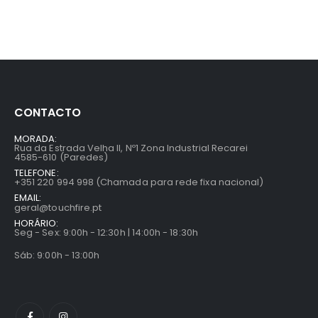
CONTACTO
MORADA:
Rua da Estrada Velha II, Nº1 Zona Industrial Recarei
4585-610 (Paredes)
TELEFONE:
+351 220 994 998 (Chamada para rede fixa nacional)
EMAIL:
geral@touchfire.pt
HORÁRIO:
Seg - Sex: 9:00h - 12:30h | 14:00h - 18:30h
Sáb: 9:00h - 13:00h