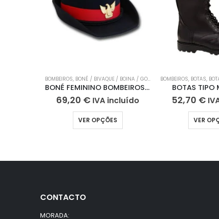
BOMBEIROS
,
BONÉ / BIVAQUE / BOINA / GORRO
,
FARDA DE GALA
BOMBEIROS
,
BOTAS
,
BOT
BONÉ FEMININO BOMBEIROS DE 1ª CLASSE
BOTAS TIPO 
69,20
€
52,70
€
IVA incluído
IV
VER OPÇÕES
VER OP
CONTACTO
MORADA: