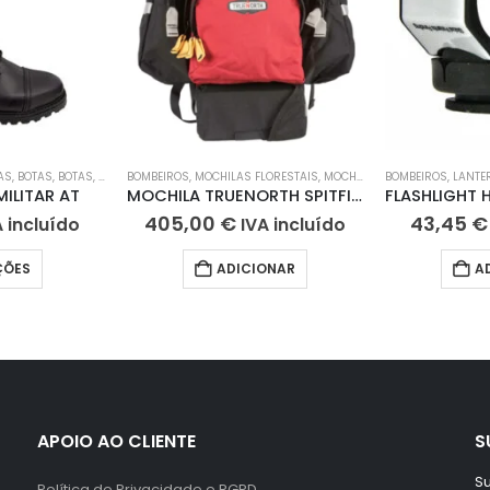
AS
,
BOTAS
,
BOTAS
,
BOTAS
BOMBEIROS
,
BOTAS
,
BOTAS
,
MOCHILAS FLORESTAIS
,
BOTAS DE TRABALHO
,
MOCHILAS FLORESTAIS
BOMBEIROS
,
LANTE
MILITAR AT
MOCHILA TRUENORTH SPITFIRE
405,00
€
43,45
€
A incluído
IVA incluído
ÇÕES
ADICIONAR
A
APOIO AO CLIENTE
S
Su
Política de Privacidade e RGPD